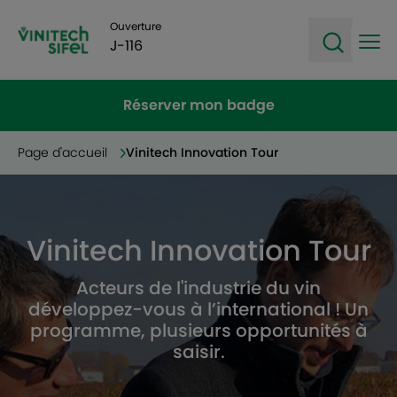
Ouverture
J-116
Ope
Open sea
Réserver mon badge
Page d'accueil
Vinitech Innovation Tour
Vinitech Innovation Tour
Acteurs de l'industrie du vin
développez-vous à l’international ! Un
programme, plusieurs opportunités à
saisir.