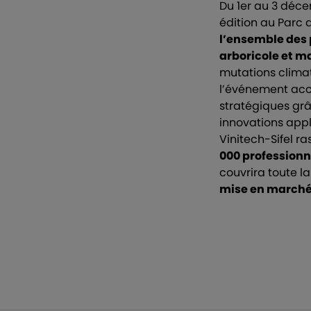
Du 1er au 3 déce
édition au Parc 
l’ensemble des p
arboricole et m
mutations climat
l’événement acc
stratégiques grâ
innovations appl
Vinitech-Sifel 
000 professionn
couvrira toute l
mise en march