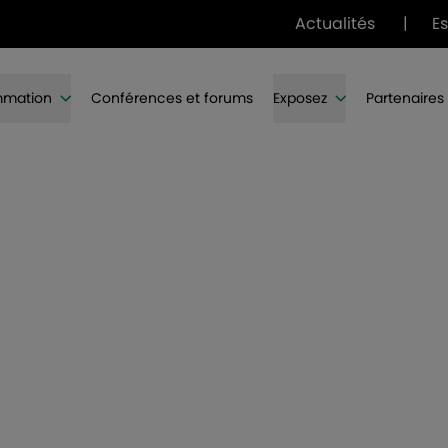
Actualités
|
E
mmation
Conférences et forums
Exposez
Partenaires
VINITECH-SIFEL
 décembre 2026 | Bordeaux - Parc des