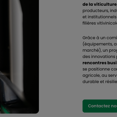
de la viticulture
producteurs, indu
et institutionne
filières vitivini
Grâce à un comit
(équipements, a
marché), un pro
des innovations
rencontres busi
se positionne co
agricole, au ser
durable et résili
Contactez no