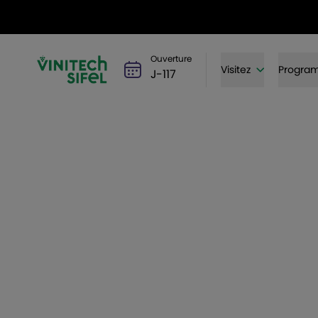
Ouverture
Visitez
Progra
J-117
Du 1er au 3