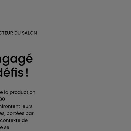
ECTEUR DU SALON
engagé
éfis !
 de la production
000
nfrontent leurs
es, portées par
 contexte de
de se