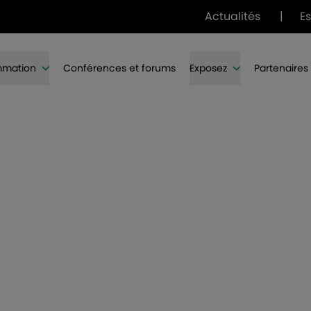
Actualités
|
E
mmation
Conférences et forums
Exposez
Partenaires
VINITECH-SIFEL
 décembre 2026 | Bordeaux - Parc des