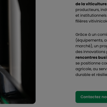
de la viticulture
producteurs, indu
et institutionne
filières vitivini
Grâce à un comit
(équipements, a
marché), un pro
des innovations
rencontres busi
se positionne co
agricole, au ser
durable et résili
Contactez no