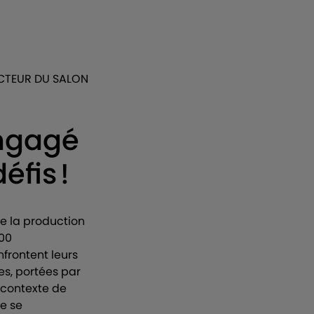
ECTEUR DU SALON
engagé
éfis !
 de la production
000
nfrontent leurs
es, portées par
 contexte de
de se