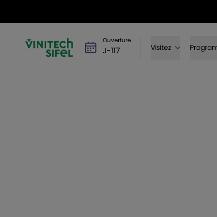
Ouverture
Visitez
Progra
J-117
Du 1er au 3